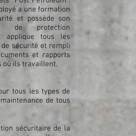
ats ‘’Post Pétroleum’’.
loyé a une formation
urité et possède son
nt de protection
le, applique tous les
de sécurité et rempli
ocuments et rapports
 où ils travaillent.
our tous les types de
la maintenance de tous
tion sécuritaire de la