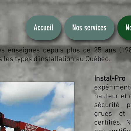
Accueil
Nos services
No
des enseignes depuis plus de 25 ans (19
 les types d’installation au Québec.
Instal-Pro
expérimenté
hauteur et 
sécurité p
grues et 
certifiés.