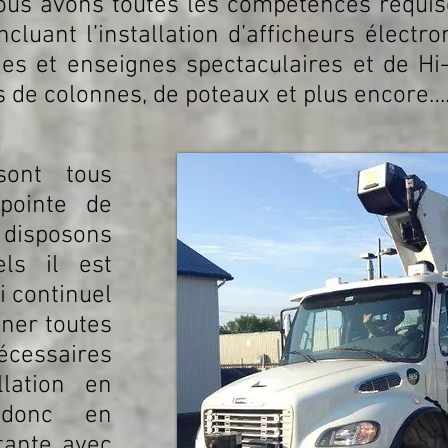
Nous avons toutes les compétences requise
incluant l’installation d’afficheurs élect
es et enseignes spectaculaires et de Hi-
 de colonnes, de poteaux et plus encore…
sont tous
pointe de
disposons
els il est
vi continuel
nner toutes
écessaires
llation en
 donc en
tante avec